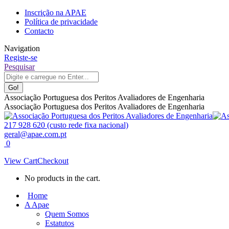
Skip
Inscrição na APAE
to
Política de privacidade
content
Contacto
Navigation
Registe-se
Facebook
Linkedin
Instagram
Search:
Pesquisar
page
page
page
opens
opens
opens
in
in
in
Associação Portuguesa dos Peritos Avaliadores de Engenharia
new
new
new
Associação Portuguesa dos Peritos Avaliadores de Engenharia
window
window
window
217 928 620 (custo rede fixa nacional)
geral@apae.com.pt
0
View Cart
Checkout
No products in the cart.
Home
A Apae
Quem Somos
Estatutos