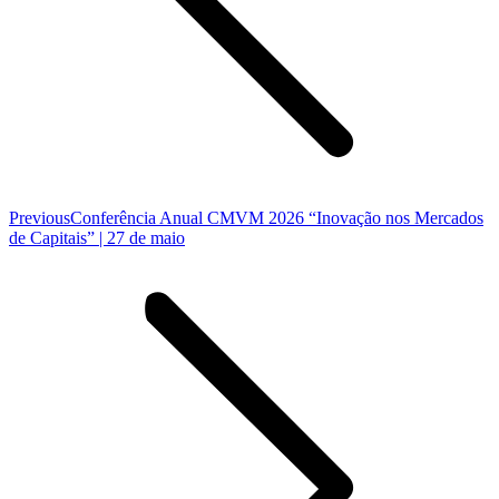
Previous
Previous
Conferência Anual CMVM 2026 “Inovação nos Mercados
post:
de Capitais” | 27 de maio