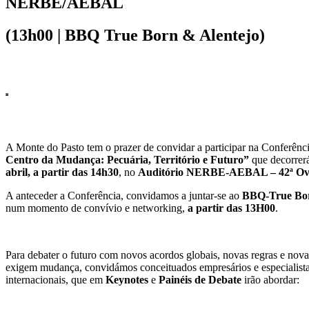
NERBE/AEBAL
(13h00 | BBQ True Born & Alentejo)
A Monte do Pasto tem o prazer de convidar a participar na Conferênc
Centro da Mudança: Pecuária, Território e Futuro”
que decorrer
abril, a partir das 14h30
, no
Auditório NERBE-AEBAL – 42ª Ovi
A anteceder a Conferência, convidamos a juntar-se ao
BBQ-True Bor
num momento de convívio e networking,
a partir das 13H00
.
Para debater o futuro com novos acordos globais, novas regras e nova
exigem mudança, convidámos conceituados empresários e especialista
internacionais, que em
Keynotes
e
Painéis de Debate
irão abordar: