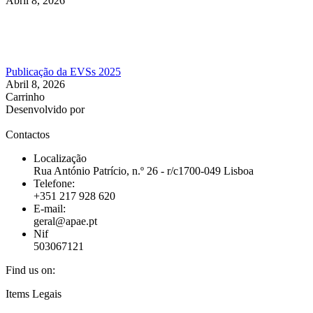
Abril 8, 2026
Publicação da EVSs 2025
Abril 8, 2026
Carrinho
Desenvolvido por
Contactos
Localização
Rua António Patrício, n.º 26 - r/c1700-049 Lisboa
Telefone:
+351 217 928 620
E-mail:
geral@apae.pt
Nif
503067121
Find us on:
Facebook
X
Skype
Mail
Website
Items Legais
page
page
page
page
page