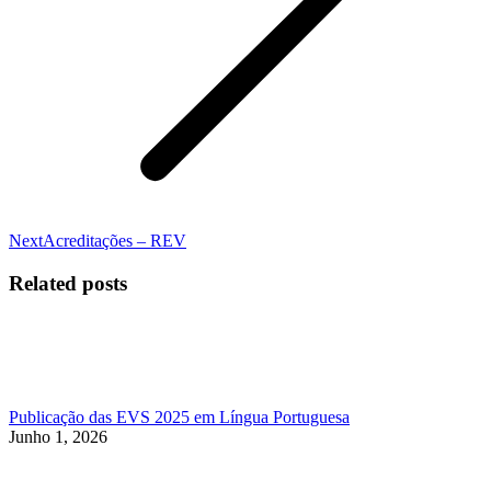
Next
Next
Acreditações – REV
post:
Related posts
Publicação das EVS 2025 em Língua Portuguesa
Junho 1, 2026