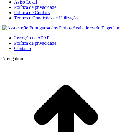
Aviso Legal
opens
opens
opens
opens
opens
Política de privacidade
in
in
in
in
in
Política de Cookies
new
new
new
new
new
Termos e Condições de Utilização
window
window
window
window
window
Inscrição na APAE
Política de privacidade
Contacto
Navigation
t
T