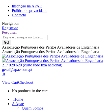
Skip
Inscrição na APAE
to
Política de privacidade
content
Contacto
Navigation
Registe-se
Facebook
Linkedin
Instagram
Search:
Pesquisar
page
page
page
opens
opens
opens
in
in
in
Associação Portuguesa dos Peritos Avaliadores de Engenharia
new
new
new
Associação Portuguesa dos Peritos Avaliadores de Engenharia
window
window
window
217 928 620 (custo rede fixa nacional)
geral@apae.com.pt
0
View Cart
Checkout
No products in the cart.
Home
A Apae
Quem Somos