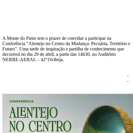
A Monte do Pasto tem o prazer de convidar a participar na
Conferência “Alentejo no Centro da Mudança: Pecuária, Território e
Futuro”. Uma tarde de inspiração e partilha de conhecimento que
decorrerá no dia 29 de abril, a partir das 14h30, no Auditório
NERBE-AEBAL – 42ª Ovibeja. ͏ ͏ ͏ ͏ ͏ ͏ ͏ ͏ ͏ ͏ ͏ ͏ ͏ ͏ ͏ ͏ ͏ ͏ ͏
͏ ͏ ͏ ͏ ͏ ͏ ͏ ͏ ͏ ͏ ͏ ͏ ͏ ͏ ͏ ͏ ͏ ͏ ͏ ͏ ͏ ͏ ͏ ͏ ͏ ͏ ͏ ͏ ͏ ͏ ͏ ͏ ͏ ͏ ͏ ͏
͏ ͏ ͏ ͏ ͏ ͏ ͏ ͏ ͏ ͏ ͏ ͏ ͏ ͏ ͏ ͏ ͏ ͏ ͏ ͏ ͏ ͏ ͏ ͏ ͏ ͏ ͏ ͏ ͏ ͏ ͏ ͏ ͏ ͏ ͏ ͏
͏ ͏ ͏ ͏ ͏ ͏ ͏ ͏ ͏ ͏ ͏ ͏ ͏ ͏ ͏ ͏ ͏ ͏ ͏ ͏ ͏ ͏ ͏ ͏ ͏ ͏ ͏ ͏ ͏ ­ ­ ­ ­ ­ ­ ­ ­ ­ ­ ­ ­ ­ ­ ­ ­ ­ ­ ­
­ ­ ­ ­ ­ ­ ­ ­ ­ ­ ­ ­ ­ ­ ­ ­ ­ ­ ­ ­ ­ ­ ­ ­ ­ ­ ­ ­ ­ ­ ­ ­ ­ ­ ­ ­ ­ ­ ­ ­ ­ ­ ­ ­ ­ ­ ­ ­ ­ ­ ­ ­ ­ ­ ­ ­ ­ ­ ­ ­ ­ ­ ­ ­ ­ ­ ­ ­ ­ ­ ­ ­ ­ ­ ­ ­ ­ ­ ­ ­ ­ ­ ­ ­ ­ ­ ­ ­ ­ ­ ­ ­ ­ ­ ­ ­ ­ ­ ­ ­ ­ ­ ­ ­ ­ ­
­ ­ ­ ­ ­ ­ ­ ­ ­ ­ ­ ­ ­ ­ ­ ­ ­ ­ ­ ­ ­ ­ ­ ­ ­ ­ ­ ­ ­ ­ ­ ­ ­ ­ ­ ­ ­ ­ ­ ­ ­ ­ ­ ­ ­ ­ ­ ­ ­ ­ ­ ­ ­ ­ ­ ­ ­ ­ ­ ­ ­ ­ ­ ­ ­ ­ ­ ­ ­ ­