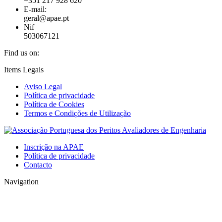
+351 217 928 620
E-mail:
geral@apae.pt
Nif
503067121
Find us on:
Facebook
X
Skype
Mail
Website
Items Legais
page
page
page
page
page
Aviso Legal
opens
opens
opens
opens
opens
Política de privacidade
in
in
in
in
in
Política de Cookies
new
new
new
new
new
Termos e Condições de Utilização
window
window
window
window
window
Inscrição na APAE
Política de privacidade
Contacto
Navigation