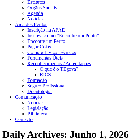
Estatutos
Orgãos Sociais
Agenda
Notícias
Área dos Peritos
Inscrição na APAE
Inscreva-se no “Encontre um Perito”
Encontre um Perito
Pagar Cotas
Compra Livros Técnicos
Ferramentas Úteis
Reconhecimentos / Acreditações
O que é o TEgova?
RICS
Formação
Seguro Profissional
Deontologia
Comunicação
Notícias
Legislação
Biblioteca
Contacto
Daily Archives:
Junho 1, 2026