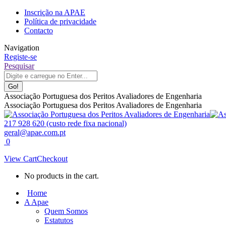
Skip
Inscrição na APAE
to
Política de privacidade
content
Contacto
Navigation
Registe-se
Facebook
Linkedin
Instagram
Search:
Pesquisar
page
page
page
opens
opens
opens
in
in
in
Associação Portuguesa dos Peritos Avaliadores de Engenharia
new
new
new
Associação Portuguesa dos Peritos Avaliadores de Engenharia
window
window
window
217 928 620 (custo rede fixa nacional)
geral@apae.com.pt
0
View Cart
Checkout
No products in the cart.
Home
A Apae
Quem Somos
Estatutos