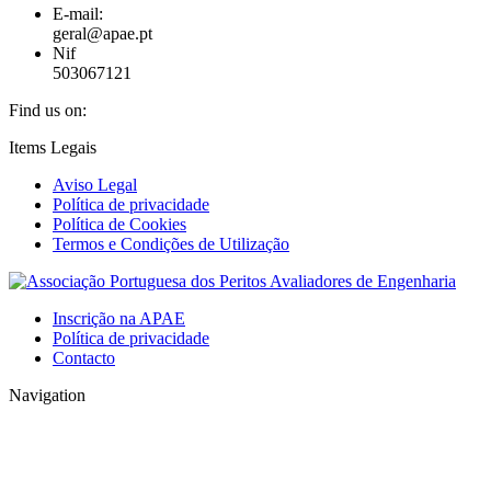
E-mail:
geral@apae.pt
Nif
503067121
Find us on:
Facebook
X
Skype
Mail
Website
Items Legais
page
page
page
page
page
Aviso Legal
opens
opens
opens
opens
opens
Política de privacidade
in
in
in
in
in
Política de Cookies
new
new
new
new
new
Termos e Condições de Utilização
window
window
window
window
window
Inscrição na APAE
Política de privacidade
Contacto
Navigation
t
T