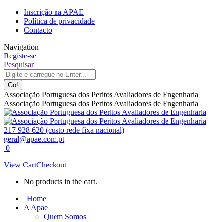
Skip
Inscrição na APAE
to
Política de privacidade
content
Contacto
Navigation
Registe-se
Facebook
Linkedin
Instagram
Search:
Pesquisar
page
page
page
opens
opens
opens
in
in
in
Associação Portuguesa dos Peritos Avaliadores de Engenharia
new
new
new
Associação Portuguesa dos Peritos Avaliadores de Engenharia
window
window
window
217 928 620 (custo rede fixa nacional)
geral@apae.com.pt
0
View Cart
Checkout
No products in the cart.
Home
A Apae
Quem Somos