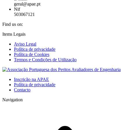
geral@apae.pt
Nif
503067121
Find us on:
Facebook
X
Skype
Mail
Website
Items Legais
page
page
page
page
page
Aviso Legal
opens
opens
opens
opens
opens
Política de privacidade
in
in
in
in
in
Política de Cookies
new
new
new
new
new
Termos e Condições de Utilização
window
window
window
window
window
Inscrição na APAE
Política de privacidade
Contacto
Navigation
t
T