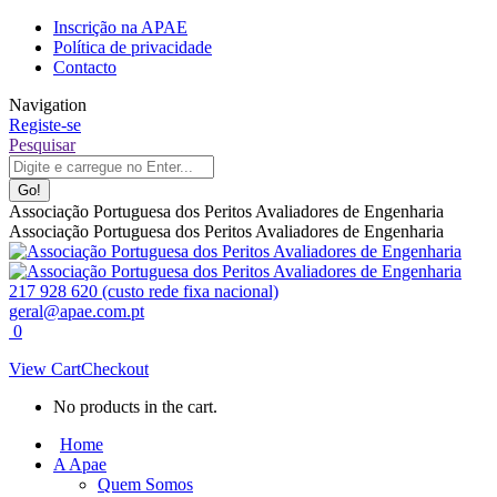
Skip
Inscrição na APAE
to
Política de privacidade
content
Contacto
Navigation
Registe-se
Facebook
Linkedin
Instagram
Search:
Pesquisar
page
page
page
opens
opens
opens
in
in
in
Associação Portuguesa dos Peritos Avaliadores de Engenharia
new
new
new
Associação Portuguesa dos Peritos Avaliadores de Engenharia
window
window
window
217 928 620 (custo rede fixa nacional)
geral@apae.com.pt
0
View Cart
Checkout
No products in the cart.
Home
A Apae
Quem Somos