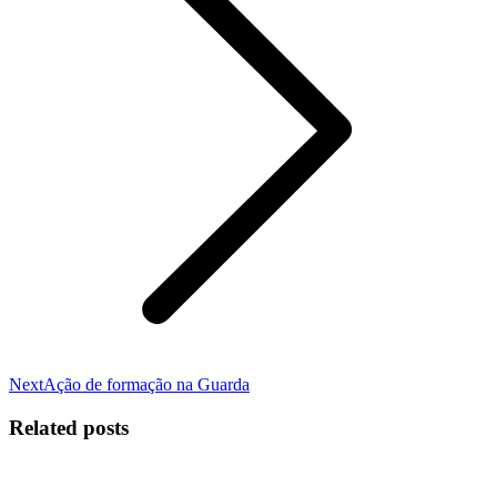
Next
Next
Ação de formação na Guarda
post:
Related posts